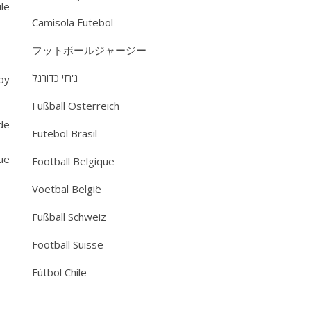
le
Camisola Futebol
フットボールジャージー
ג'רזי כדורגל
by
Fußball Österreich
 de
Futebol Brasil
ue
Football Belgique
Voetbal België
Fußball Schweiz
Football Suisse
Fútbol Chile