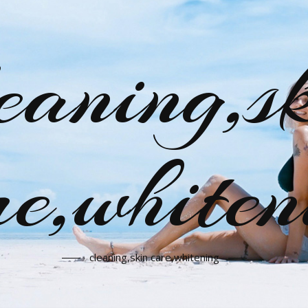
eaning,s
re,whiten
cleaning,skin care,whitening