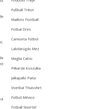
Fodbold Trøje
st
Fußball Trikot
de
Maillots Football
Fotbal Dres
Camiseta Fútbol
c.
Labdarúgás Mez
de
Maglia Calcio
nt
Piłkarski Koszulka
Jalkapallo Paita
Voetbal Thuisshirt
Fútbol México
ré
Fotball Skjorter