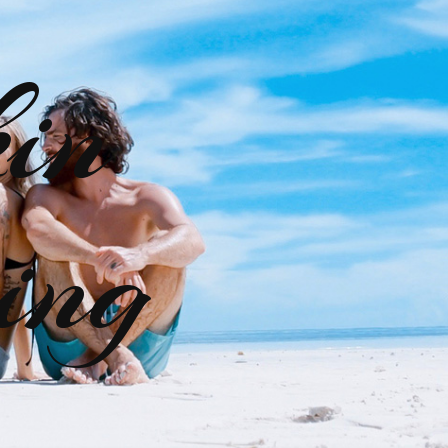
kin
ing