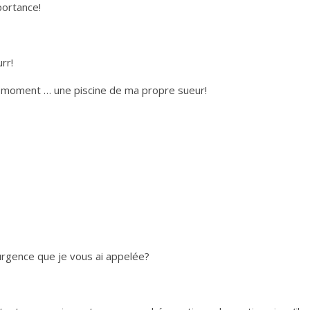
portance!
rr!
 ce moment … une piscine de ma propre sueur!
l’urgence que je vous ai appelée?