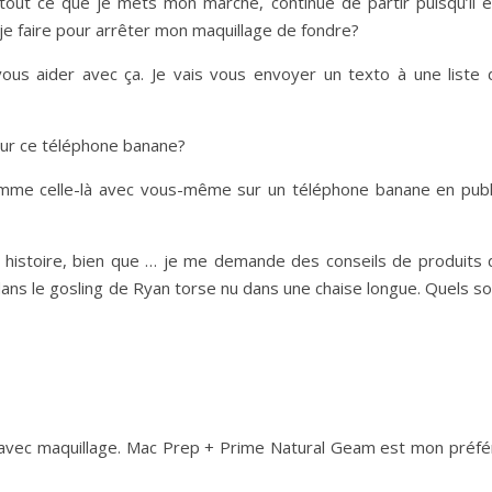
tout ce que je mets mon marché, continue de partir puisqu’il e
s-je faire pour arrêter mon maquillage de fondre?
 vous aider avec ça. Je vais vous envoyer un texto à une liste 
ur ce téléphone banane?
mme celle-là avec vous-même sur un téléphone banane en publi
tte histoire, bien que … je me demande des conseils de produits 
ns le gosling de Ryan torse nu dans une chaise longue. Quels so
at avec maquillage. Mac Prep + Prime Natural Geam est mon préfé