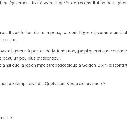
t également traité avec l’apprêt de reconstitution de la gueu
orps. Il voit le ton de mon peau, se sent léger et, comme un tab
se couche.
s pas d’humeur à porter de la fondation, j’appliquerai une couche
 ma peau un peu plus d’ascenseur.
insi que la lotion mac stroboscopique à Golden Elixir (discontin
ition de temps chaud – Quels sont vos trois premiers?
micale