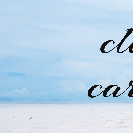
cl
ca