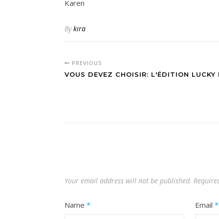
Karen
By
kira
PREVIOUS
VOUS DEVEZ CHOISIR: L'ÉDITION LUCKY
Your email address will not be published.
Require
Name
*
Email
*