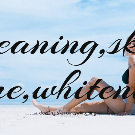
eaning,s
re,whiten
cleaning,skin care,whitening