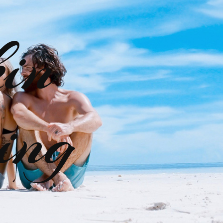
kin
ing