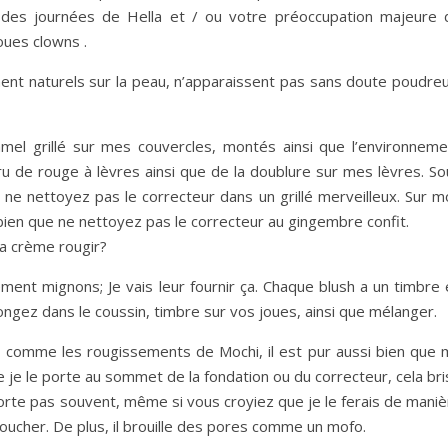
r des journées de Hella et / ou votre préoccupation majeure 
oues clowns .
nt naturels sur la peau, n’apparaissent pas sans doute poudreu
ramel grillé sur mes couvercles, montés ainsi que l’environneme
ru de rouge à lèvres ainsi que de la doublure sur mes lèvres. So
c ne nettoyez pas le correcteur dans un grillé merveilleux. Sur 
si bien que ne nettoyez pas le correcteur au gingembre confit.
a crème rougir?
ment mignons; Je vais leur fournir ça. Chaque blush a un timbre 
ngez dans le coussin, timbre sur vos joues, ainsi que mélanger.
e, comme les rougissements de Mochi, il est pur aussi bien que 
e je le porte au sommet de la fondation ou du correcteur, cela br
orte pas souvent, même si vous croyiez que je le ferais de maniè
toucher. De plus, il brouille des pores comme un mofo.