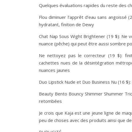
Quelques évaluations rapides du reste des cho
Flou diminuer l’apprêt d’eau sans angoissé 
hydratant, finition de Dewy
Chat Nap Sous Wight Brightener (19 $): Ne vo
nuance (pêche) qui peut être aussi sombre po
Ne nettoyez pas le correcteur (19 $): fi
cachettes nues de la désintégration métropo
nuances jaunes
Duo Lipstick Nude et Duo Business Nu (16 $): 
Beauty Bento Bouncy Shimmer Shummer Trio Tri
retombées
Je crois que Kaja est une jeune ligne de maq
peu de choses avec des produits ainsi que de g