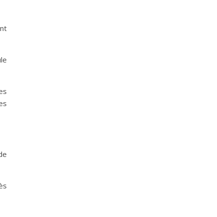
nt
le
es
es
de
ès