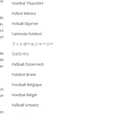
une
Voetbal Thuisshirt
Fútbol México
ls
Fotball Skjorter
n,
es
Camisola Futebol
st
フットボールジャージー
de
ג'רזי כדורגל
de
Fußball Österreich
ger
Futebol Brasil
Football Belgique
us
Voetbal België
ose
Fußball Schweiz
en