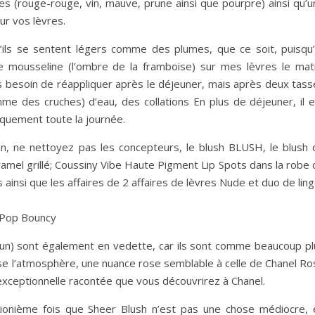
tes (rouge-rouge, vin, mauve, prune ainsi que pourpre) ainsi qu’
ur vos lèvres.
’ils se sentent légers comme des plumes, que ce soit, puisqu’i
 mousseline (l’ombre de la framboise) sur mes lèvres le mati
is besoin de réappliquer après le déjeuner, mais après deux tass
me des cruches) d’eau, des collations En plus de déjeuner, il e
iquement toute la journée.
lin, ne nettoyez pas les concepteurs, le blush BLUSH, le blush 
amel grillé; Coussiny Vibe Haute Pigment Lip Spots dans la robe 
s ainsi que les affaires de 2 affaires de lèvres Nude et duo de lin
 Pop Bouncy
un) sont également en vedette, car ils sont comme beaucoup pl
ilise l’atmosphère, une nuance rose semblable à celle de Chanel R
exceptionnelle racontée que vous découvrirez à Chanel.
llionième fois que Sheer Blush n’est pas une chose médiocre, 