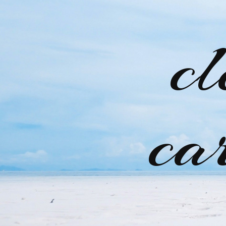
cl
ca