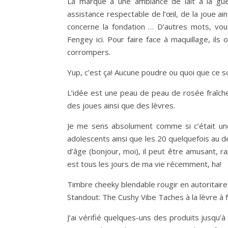
La marque a une ambiance de lait à la gueu
assistance respectable de l’œil, de la joue ain
concerne la fondation … D’autres mots, vous
Fengey ici. Pour faire face à maquillage, il
corrompers.
Yup, c’est ça! Aucune poudre ou quoi que ce so
L’idée est une peau de peau de rosée fraîche 
des joues ainsi que des lèvres.
Je me sens absolument comme si c’était une
adolescents ainsi que les 20 quelquefois au 
d’âge (bonjour, moi), il peut être amusant, 
est tous les jours de ma vie récemment, ha!
Timbre cheeky blendable rougir en autoritaire
Standout: The Cushy Vibe Taches à la lèvre à 
J’ai vérifié quelques-uns des produits jusqu’à 