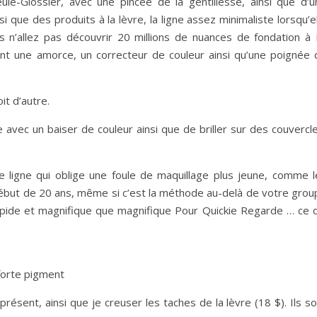
le-Glossier, avec une pincée de la gentillesse, ainsi que d’u
si que des produits à la lèvre, la ligne assez minimaliste lorsqu’e
 n’allez pas découvrir 20 millions de nuances de fondation à 
s ont une amorce, un correcteur de couleur ainsi qu’une poignée 
it d’autre.
avec un baiser de couleur ainsi que de briller sur des couvercle
 ligne qui oblige une foule de maquillage plus jeune, comme l
début de 20 ans, même si c’est la méthode au-delà de votre grou
rapide et magnifique que magnifique Pour Quickie Regarde … ce q
forte pigment
présent, ainsi que je creuser les taches de la lèvre (18 $). Ils s