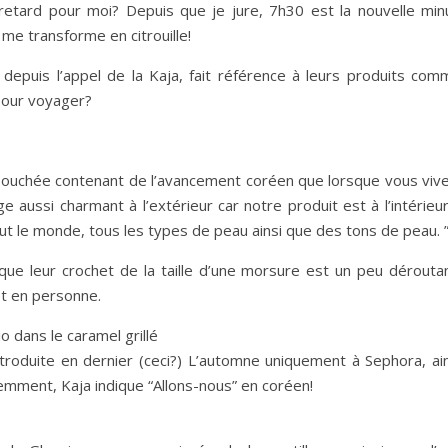
etard pour moi? Depuis que je jure, 7h30 est la nouvelle minu
me transforme en citrouille!
 depuis l’appel de la Kaja, fait référence à leurs produits com
 pour voyager?
 bouchée contenant de l’avancement coréen que lorsque vous vive
e aussi charmant à l’extérieur car notre produit est à l’intérieu
t le monde, tous les types de peau ainsi que des tons de peau. 
que leur crochet de la taille d’une morsure est un peu déroutan
et en personne.
dans le caramel grillé
ntroduite en dernier (ceci?) L’automne uniquement à Sephora, ain
emment, Kaja indique “Allons-nous” en coréen!