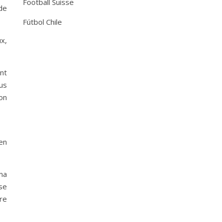
Football Suisse
de
Fútbol Chile
x,
nt
us
mon
en
ma
ise
re