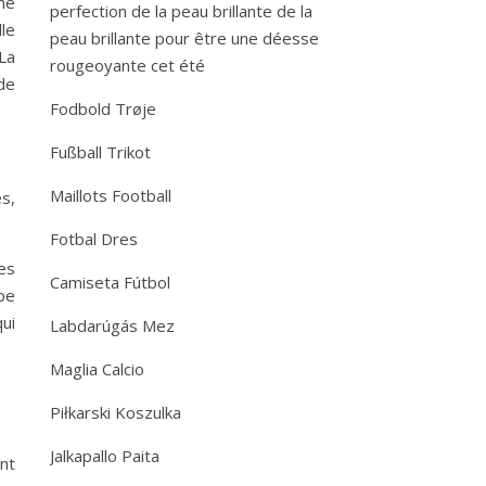
ne
perfection de la peau brillante de la
lle
peau brillante pour être une déesse
La
rougeoyante cet été
de
Fodbold Trøje
Fußball Trikot
Maillots Football
s,
Fotbal Dres
es
Camiseta Fútbol
pe
ui
Labdarúgás Mez
Maglia Calcio
Piłkarski Koszulka
Jalkapallo Paita
ont