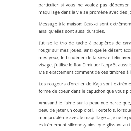
particulier si vous ne voulez pas dépense
maquillage dans la vie se promène avec des j
Message à la maison: Ceux-ci sont extrêmeme
ainsi qu’elles sont aussi durables.
J’utilise le trio de tache à paupières de ca
rougir sur mes joues, ainsi que le désert acc
mes yeux, le blindéner de la sieste félin ave
visage, j’utilise le flou Diminuer l’apprêt aus
Mais exactement comment de ces timbres à l
Les rougeurs d’oreiller de Kaja sont extrême
forme de coeur dans le capuchon que vous plo
Amusant! Je l’aime sur la peau nue parce qu
peau de jeter un coup d’œil. Toutefois, lorsqu
mon problème avec le maquillage … Je ne le p
extrêmement silicone-y ainsi que glissant au 