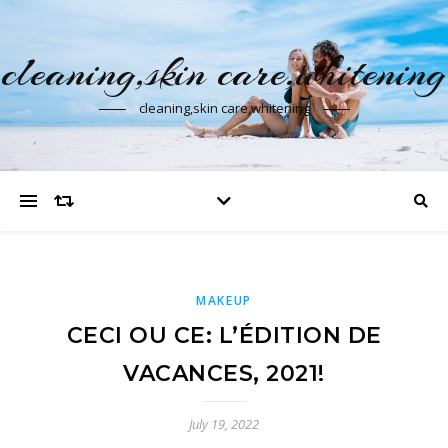
cleaning,skin care,whitening
cleaning,skin care,whitening
MAKEUP
CECI OU CE: L’ÉDITION DE
VACANCES, 2021!
July 19, 2022